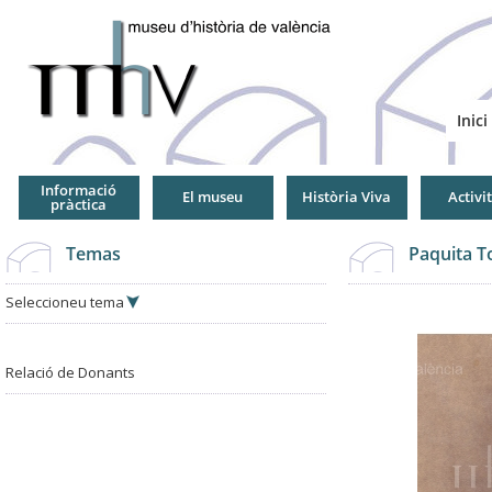
Jump
to
Navigation
Inici
Informació
El museu
Història Viva
Activi
pràctica
Temas
Paquita T
Seleccioneu tema
Relació de Donants