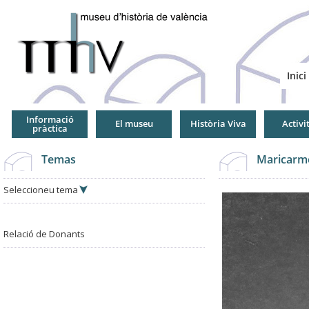
Jump
to
Navigation
Inici
Informació
El museu
Història Viva
Activi
pràctica
Temas
Maricarm
Seleccioneu tema
Relació de Donants