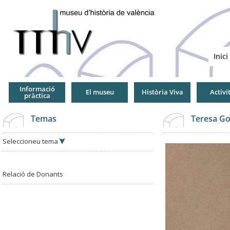
Jump
to
Navigation
Inici
Informació
El museu
Història Viva
Activi
pràctica
Temas
Teresa Go
Seleccioneu tema
Relació de Donants