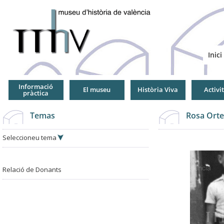
Jump
to
Navigation
Inici
Informació
El museu
Història Viva
Activi
pràctica
Temas
Rosa Orte
Seleccioneu tema
Relació de Donants