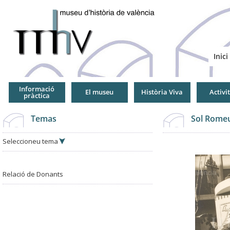
Jump
to
Navigation
Inici
Informació
El museu
Història Viva
Activi
pràctica
Temas
Sol Romeu
Seleccioneu tema
Relació de Donants