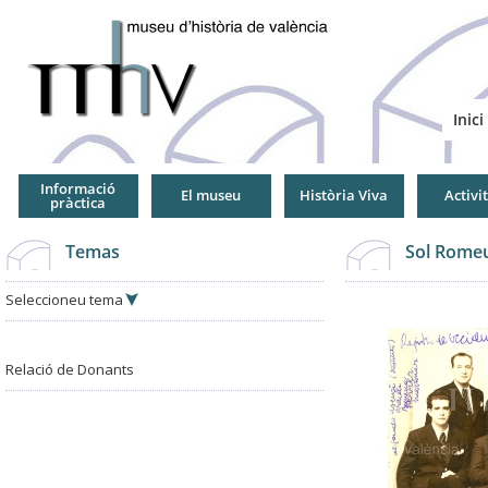
Jump
to
Navigation
Inici
Informació
El museu
Història Viva
Activi
pràctica
Temas
Sol Romeu
Seleccioneu tema
Relació de Donants