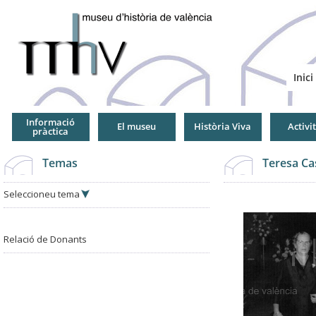
Jump
to
Navigation
Inici
Informació
El museu
Història Viva
Activi
pràctica
Temas
Teresa Ca
Seleccioneu tema
Relació de Donants