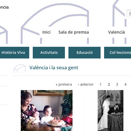
Se
Inici
Sala de premsa
Valencià
Història Viva
Activitats
Educació
Col·leccions
València i la seua gent
Pàgines
« primera
‹ anterior
1
2
3
4
Pàgines