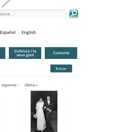
arch this site
Español
English
València i la
Contacte
seua gent
Entrar
siguiente ›
última »