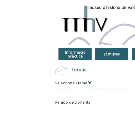
Jump
to
Navigation
Informació
El museu
pràctica
Temas
Seleccioneu tema
Relació de Donants