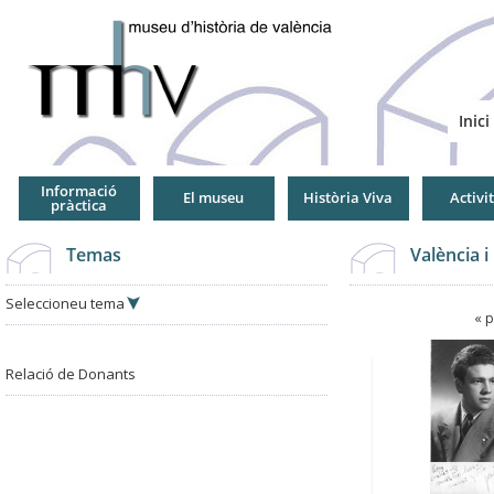
Jump
to
Navigation
Inici
Informació
El museu
Història Viva
Activi
pràctica
Temas
València i
Seleccioneu tema
Pàgines
« 
Pàgines
Relació de Donants