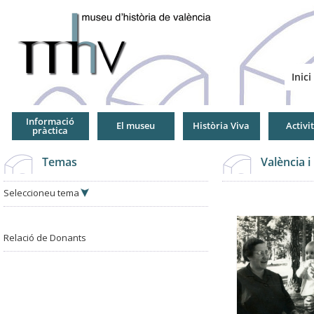
Jump
to
Navigation
Inici
Informació
El museu
Història Viva
Activi
pràctica
Temas
València i
Seleccioneu tema
Pàgines
Pàgines
Relació de Donants