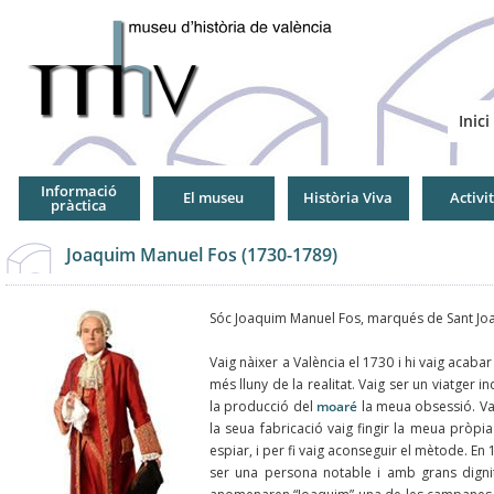
Jump
to
Navigation
Inici
Informació
El museu
Història Viva
Activi
pràctica
Joaquim Manuel Fos (1730-1789)
Sóc Joaquim Manuel Fos, marqués de Sant Joaqu
Vaig nàixer a València el 1730 i hi vaig acaba
més lluny de la realitat. Vaig ser un viatger i
la producció del
moaré
la meua obsessió. Va
la seua fabricació vaig fingir la meua pròpia 
espiar, i per fi vaig aconseguir el mètode. En
ser una persona notable i amb grans dignit