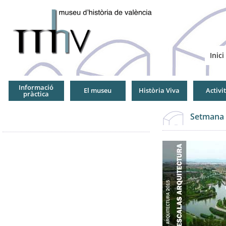
Jump
to
Navigation
Inici
Informació
El museu
Història Viva
Activi
pràctica
Setmana 