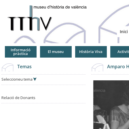
Jump
to
Navigation
Inici
Informació
El museu
Història Viva
Activi
pràctica
Temas
Amparo H
Seleccioneu tema
Relació de Donants