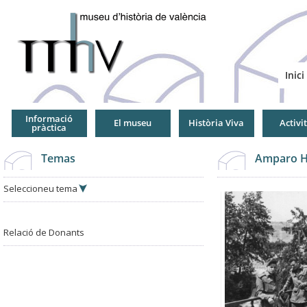
Jump
to
Navigation
Inici
Informació
El museu
Història Viva
Activi
pràctica
Temas
Amparo H
Seleccioneu tema
Relació de Donants