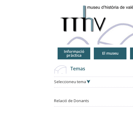
Jump
to
Navigation
Informació
El museu
pràctica
Temas
Seleccioneu tema
Relació de Donants