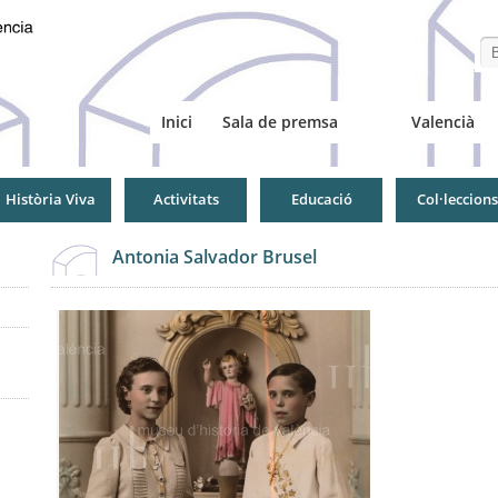
Se
Inici
Sala de premsa
Valencià
Història Viva
Activitats
Educació
Col·leccions
Antonia Salvador Brusel