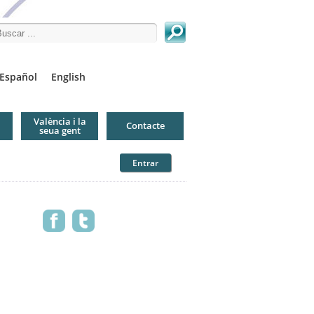
arch this site
Español
English
València i la
Contacte
seua gent
Entrar