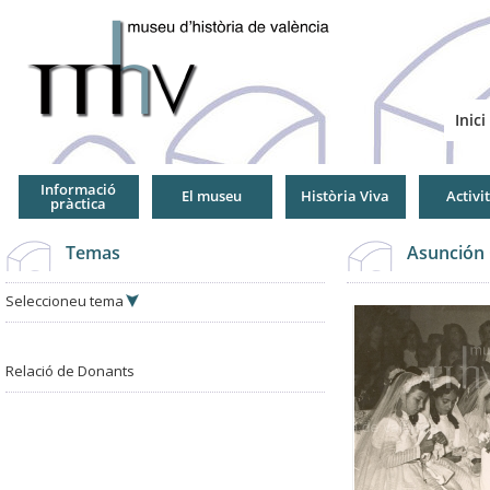
Jump
to
Navigation
Inici
Informació
El museu
Història Viva
Activi
pràctica
Temas
Asunción 
Seleccioneu tema
Relació de Donants