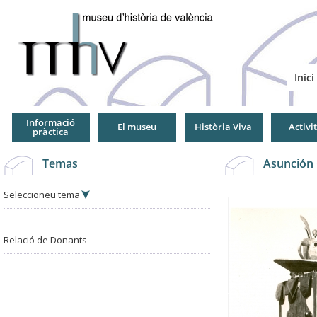
Jump
to
Navigation
Inici
Informació
El museu
Història Viva
Activi
pràctica
Temas
Asunción 
Seleccioneu tema
Relació de Donants