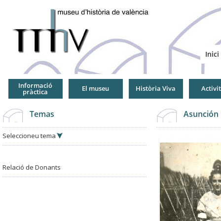
Jump
to
Navigation
Inici
Informació
El museu
Història Viva
Activi
pràctica
Temas
Asunción 
Seleccioneu tema
Relació de Donants