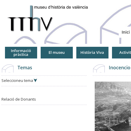
Jump
to
Navigation
Inici
Informació
El museu
Història Viva
Activi
pràctica
Temas
Inocencio
Seleccioneu tema
Relació de Donants