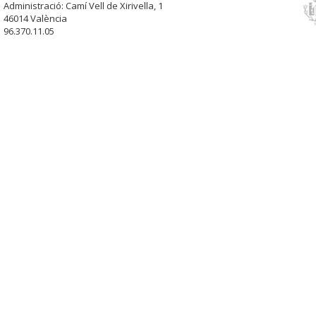
Administració: Camí Vell de Xirivella, 1
46014 València
96.370.11.05