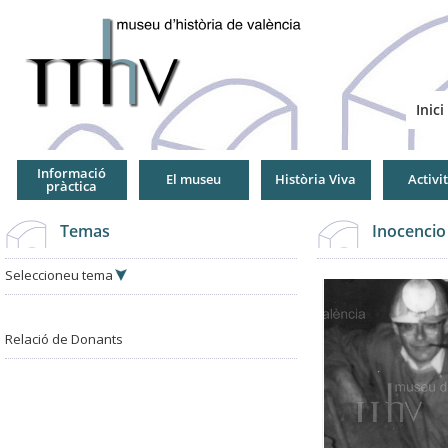
Jump
to
Navigation
Inici
Informació
El museu
Història Viva
Activi
pràctica
Temas
Inocencio
Seleccioneu tema
Relació de Donants