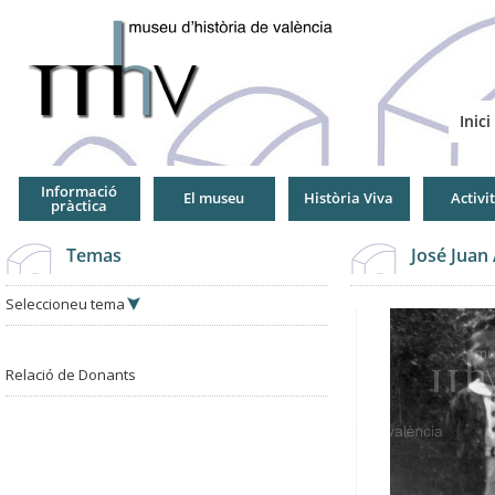
Jump
to
Navigation
Inici
Informació
El museu
Història Viva
Activi
pràctica
Temas
José Juan
Seleccioneu tema
Relació de Donants