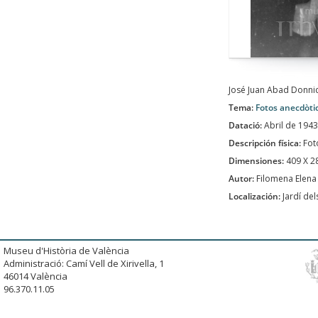
José Juan Abad Donnici
Tema:
Fotos anecdòti
Datació:
Abril de 1943
Descripción física:
Fot
Dimensiones:
409 X 
Autor:
Filomena Elena 
Localización:
Jardí del
Museu d'Història de València
Administració: Camí Vell de Xirivella, 1
46014 València
96.370.11.05