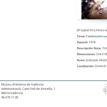
Mª Isabel Piris Pérez e
Tema:
Celebracions p
Datació:
1978
Descripción física:
Fot
Dimensiones:
534 X 
Autor:
José Juan Abad
Localización:
Domicili 
Museu d'Història de València
Administració: Camí Vell de Xirivella, 1
46014 València
96.370.11.05