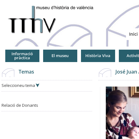
Jump
to
Navigation
Inici
Informació
El museu
Història Viva
Activi
pràctica
Temas
José Juan
Seleccioneu tema
Relació de Donants