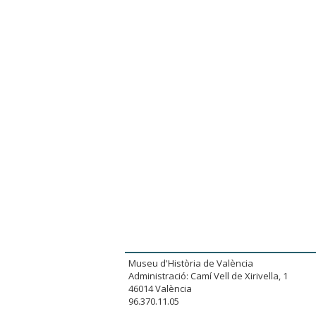
Museu d'Història de València
Administració: Camí Vell de Xirivella, 1
46014 València
96.370.11.05