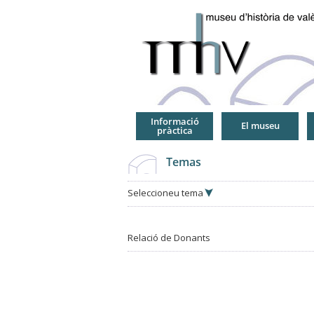
Jump
to
Navigation
Informació
El museu
pràctica
Temas
Seleccioneu tema
Relació de Donants