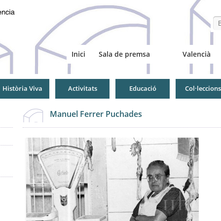
Se
Inici
Sala de premsa
Valencià
Història Viva
Activitats
Educació
Col·leccions
Manuel Ferrer Puchades