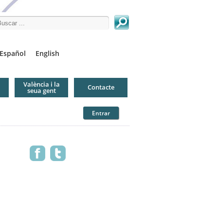
arch this site
Español
English
València i la
Contacte
seua gent
Entrar