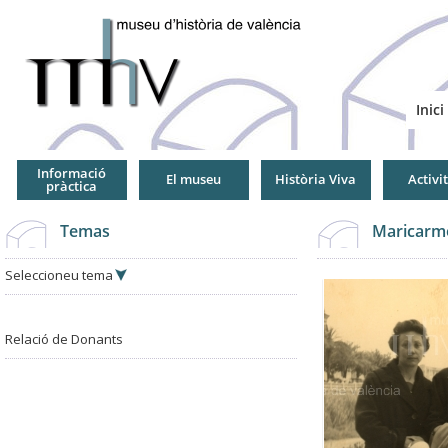
Jump
to
Navigation
Inici
Informació
El museu
Història Viva
Activi
pràctica
Temas
Maricarm
Seleccioneu tema
Relació de Donants