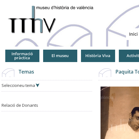
Jump
to
Navigation
Inici
Informació
El museu
Història Viva
Activi
pràctica
Temas
Paquita T
Seleccioneu tema
Relació de Donants