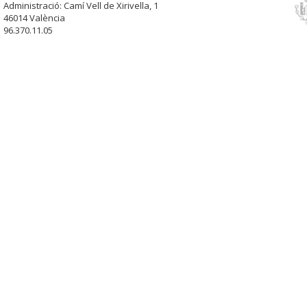
Administració: Camí Vell de Xirivella, 1
46014 València
96.370.11.05