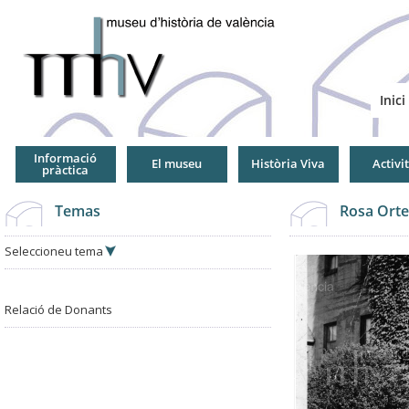
Jump
to
Navigation
Inici
Informació
El museu
Història Viva
Activi
pràctica
Temas
Rosa Orte
Seleccioneu tema
Relació de Donants