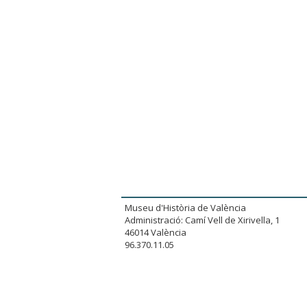
Museu d'Història de València
Administració: Camí Vell de Xirivella, 1
46014 València
96.370.11.05