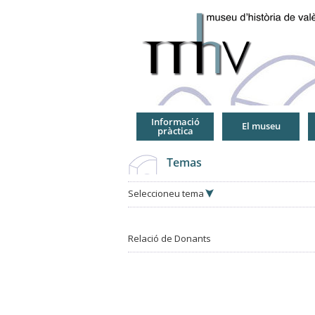
Jump
to
Navigation
Informació
El museu
pràctica
Temas
Seleccioneu tema
Relació de Donants