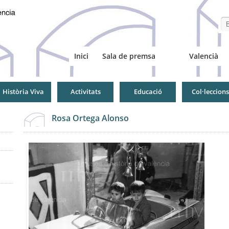
Se
Inici
Sala de premsa
Valencià
Història Viva
Activitats
Educació
Col·leccions
Rosa Ortega Alonso