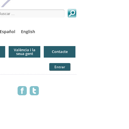
arch this site
Español
English
València i la
Contacte
seua gent
Entrar