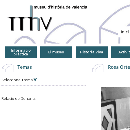
Jump
to
Navigation
Inici
Informació
El museu
Història Viva
Activi
pràctica
Temas
Rosa Orte
Seleccioneu tema
Relació de Donants