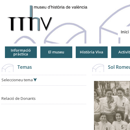
Jump
to
Navigation
Inici
Informació
El museu
Història Viva
Activi
pràctica
Temas
Sol Romeu
Seleccioneu tema
Relació de Donants