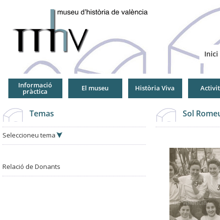
Jump
to
Navigation
Inici
Informació
El museu
Història Viva
Activi
pràctica
Temas
Sol Romeu
Seleccioneu tema
Relació de Donants