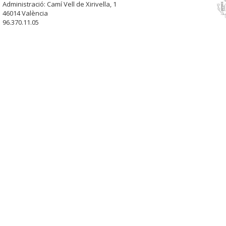
Administració: Camí Vell de Xirivella, 1
46014 València
96.370.11.05