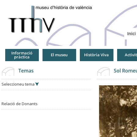
Jump
to
Navigation
Inici
Informació
El museu
Història Viva
Activi
pràctica
Temas
Sol Romeu
Seleccioneu tema
Relació de Donants