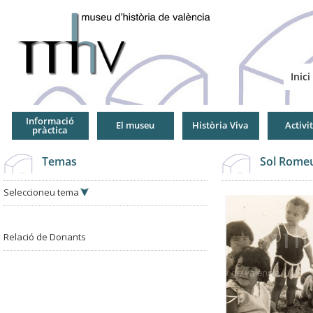
Jump
to
Navigation
Inici
Informació
El museu
Història Viva
Activi
pràctica
Temas
Sol Romeu
Seleccioneu tema
Relació de Donants