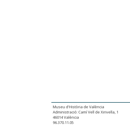
Museu d'Història de València
Administració: Camí Vell de Xirivella, 1
46014 València
96.370.11.05