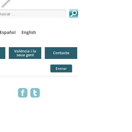
arch this site
Español
English
València i la
Contacte
seua gent
Entrar