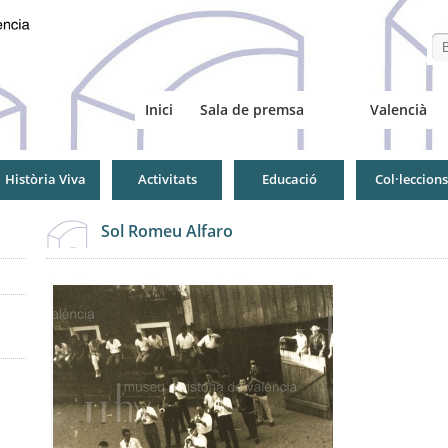
Se
Inici
Sala de premsa
Valencià
Història Viva
Activitats
Educació
Col·leccions
Sol Romeu Alfaro