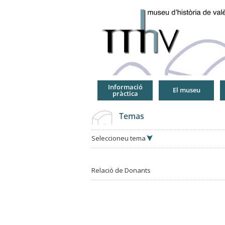
Jump
to
Navigation
Informació
El museu
pràctica
Temas
Seleccioneu tema
Relació de Donants