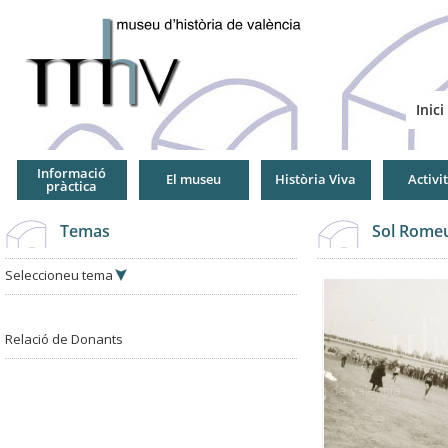
Jump
to
Navigation
Inici
Informació
El museu
Història Viva
Activi
pràctica
Temas
Sol Romeu
Seleccioneu tema
Relació de Donants