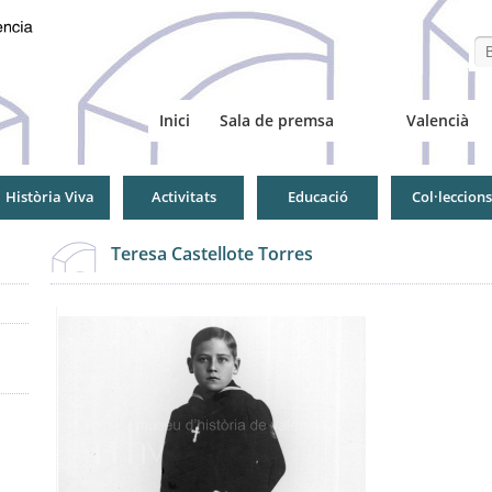
Se
Inici
Sala de premsa
Valencià
Història Viva
Activitats
Educació
Col·leccions
Teresa Castellote Torres