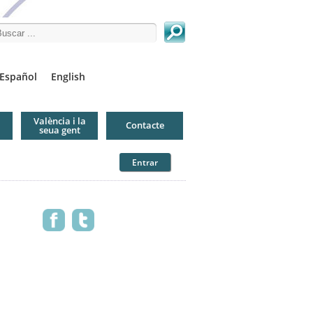
arch this site
Español
English
València i la
Contacte
seua gent
Entrar