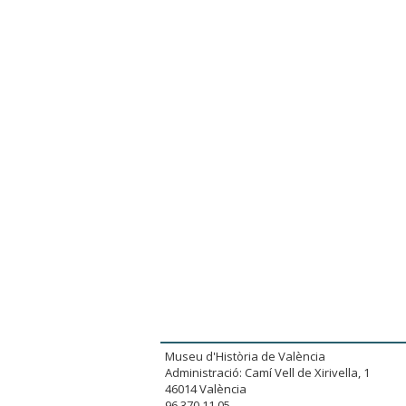
Museu d'Història de València
Administració: Camí Vell de Xirivella, 1
46014 València
96.370.11.05