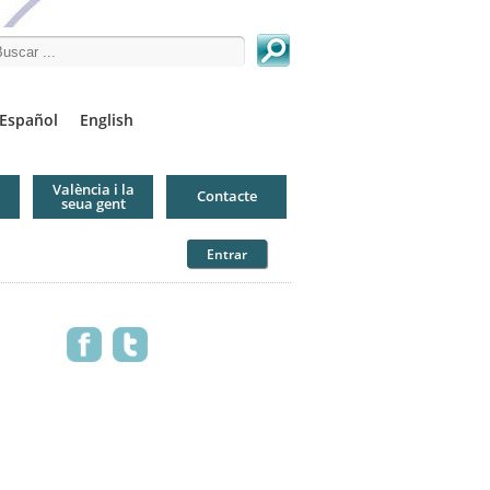
arch this site
Español
English
València i la
Contacte
seua gent
Entrar