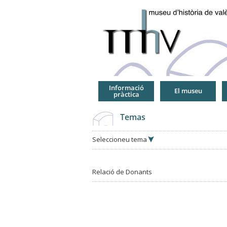
Jump
to
Navigation
Informació
El museu
pràctica
Temas
Seleccioneu tema
Relació de Donants