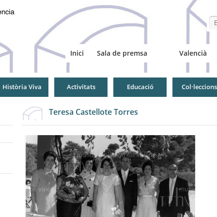
Se
Inici
Sala de premsa
Valencià
Història Viva
Activitats
Educació
Col·leccions
Teresa Castellote Torres