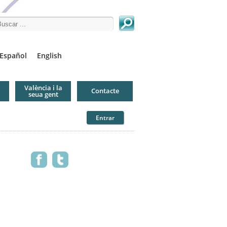
arch this site
Español
English
València i la
Contacte
seua gent
Entrar