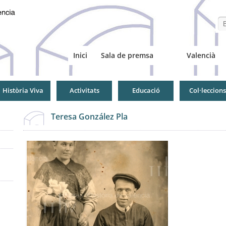
Se
Inici
Sala de premsa
Valencià
Història Viva
Activitats
Educació
Col·leccions
Teresa González Pla