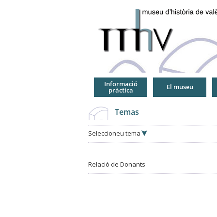
Jump
to
Navigation
Informació
El museu
pràctica
Temas
Seleccioneu tema
Relació de Donants