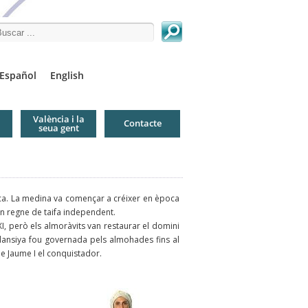
arch this site
Español
English
València i la
Contacte
seua gent
àmica. La medina va començar a créixer en època
'un regne de taifa independent.
I, però els almoràvits van restaurar el domini
ansiya fou governada pels almohades fins al
de Jaume I el conquistador.