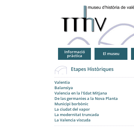
Jump
to
Navigation
Informació
El museu
pràctica
Etapes Històriques
Valentia
Balansiya
Valencia en la l'Edat Mitjana
De las germanies a la Nova Planta
Municipi borbònic
La ciudat del vapor
La modernitat truncada
La Valencia viscuda