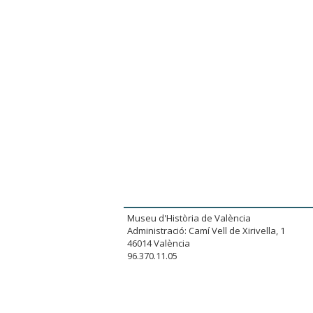
Museu d'Història de València
Administració: Camí Vell de Xirivella, 1
46014 València
96.370.11.05