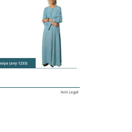
siya (any 1233)
Avís Legal