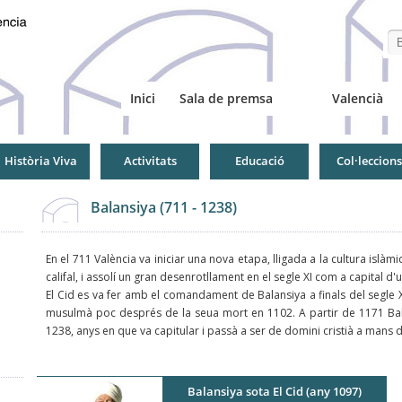
Se
Inici
Sala de premsa
Valencià
Història Viva
Activitats
Educació
Col·leccions
Balansiya (711 - 1238)
En el 711 València va iniciar una nova etapa, lligada a la cultura isl
califal, i assolí un gran desenrotllament en el segle XI com a capital d
El Cid es va fer amb el comandament de Balansiya a finals del segle X
musulmà poc després de la seua mort en 1102. A partir de 1171 Bal
1238, anys en que va capitular i passà a ser de domini cristià a mans 
Balansiya sota El Cid (any 1097)