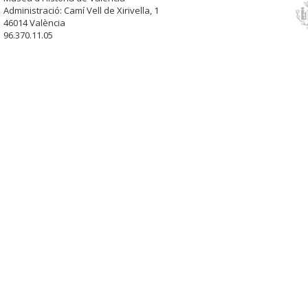
Administració: Camí Vell de Xirivella, 1
46014 València
96.370.11.05