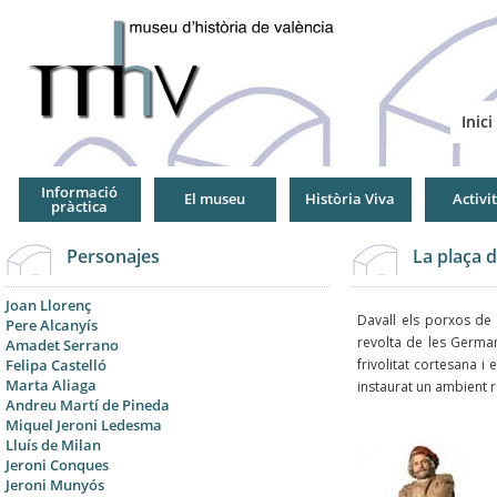
Jump
to
Navigation
Inici
Informació
El museu
Història Viva
Activi
pràctica
Personajes
La plaça 
Joan Llorenç
Davall els porxos de 
Pere Alcanyís
revolta de les Germani
Amadet Serrano
Felipa Castelló
frivolitat cortesana i
Marta Aliaga
instaurat un ambient 
Andreu Martí de Pineda
Miquel Jeroni Ledesma
Lluís de Milan
Jeroni Conques
Jeroni Munyós