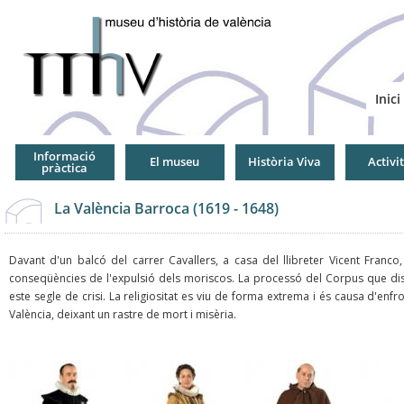
Jump
to
Navigation
Inici
Informació
El museu
Història Viva
Activi
pràctica
La València Barroca (1619 - 1648)
Davant d'un balcó del carrer Cavallers, a casa del llibreter Vicent Franc
conseqüències de l'expulsió dels moriscos. La processó del Corpus que disco
este segle de crisi. La religiositat es viu de forma extrema i és causa d'e
València, deixant un rastre de mort i misèria.