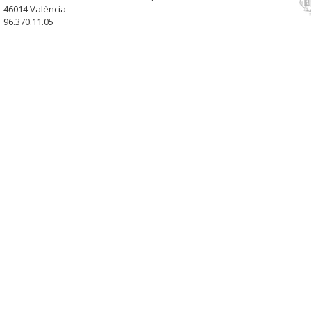
46014 València
96.370.11.05