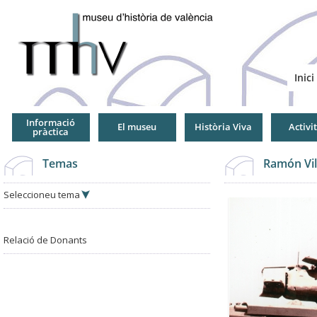
Jump
to
Navigation
Inici
Informació
El museu
Història Viva
Activi
pràctica
Temas
Ramón Vil
Seleccioneu tema
Relació de Donants