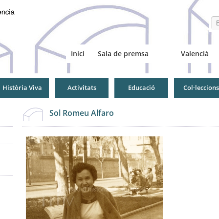
Se
Inici
Sala de premsa
Valencià
Història Viva
Activitats
Educació
Col·leccions
Sol Romeu Alfaro