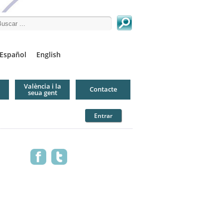
arch this site
Español
English
València i la
Contacte
seua gent
Entrar