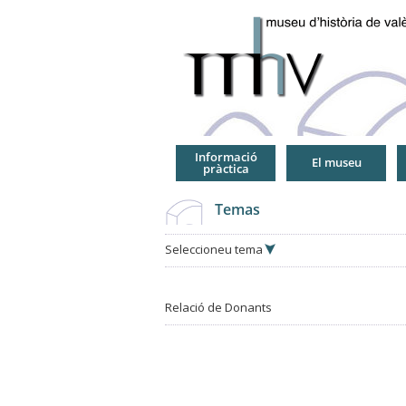
Jump
to
Navigation
Informació
El museu
pràctica
Temas
Seleccioneu tema
Relació de Donants