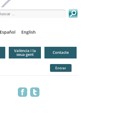
arch this site
Español
English
València i la
Contacte
seua gent
Entrar