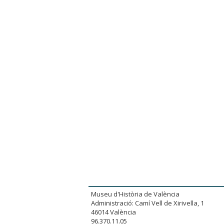
Museu d'Història de València
Administració: Camí Vell de Xirivella, 1
46014 València
96.370.11.05