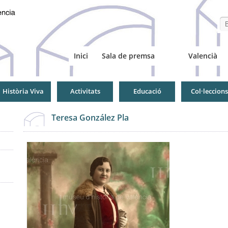
Se
Inici
Sala de premsa
Valencià
Història Viva
Activitats
Educació
Col·leccions
Teresa González Pla