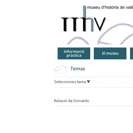
Jump
to
Navigation
Informació
El museu
pràctica
Temas
Seleccioneu tema
Relació de Donants