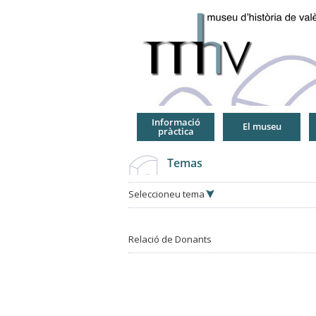
Jump
to
Navigation
Informació
El museu
pràctica
Temas
Seleccioneu tema
Relació de Donants