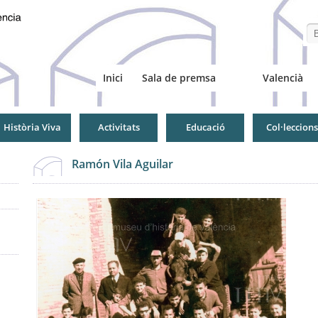
Se
Inici
Sala de premsa
Valencià
Història Viva
Activitats
Educació
Col·leccions
Ramón Vila Aguilar