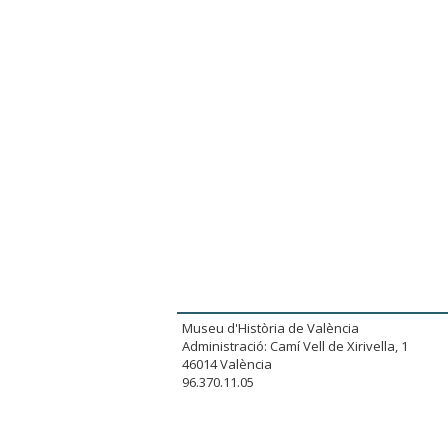
Museu d'Història de València
Administració: Camí Vell de Xirivella, 1
46014 València
96.370.11.05