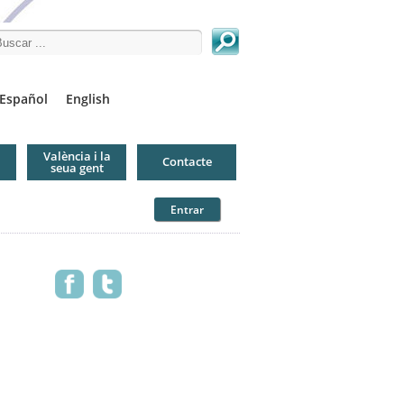
arch this site
Español
English
València i la
Contacte
seua gent
Entrar